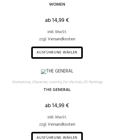
WOMEN
ab
14,99
€
inkl. MwSt.
zzgl.
Versandkosten
AUSFÜHRUNG WÄHLEN
Illustrations
,
Character
,
colorful
,
For the kids
,
Oil Paintings
THE GENERAL
ab
14,99
€
inkl. MwSt.
zzgl.
Versandkosten
AUSFÜHRUNG WÄHLEN