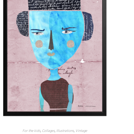
For the kids
,
Collages
,
Illustrations
,
Vintage