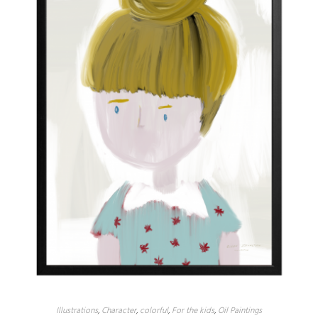
Illustrations
,
Character
,
colorful
,
For the kids
,
Oil Paintings