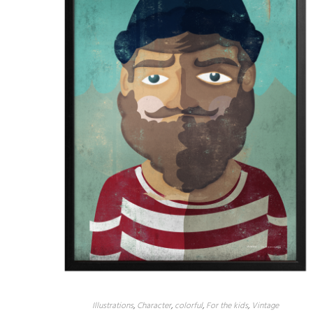
Illustrations
,
Character
,
colorful
,
For the kids
,
Vintage