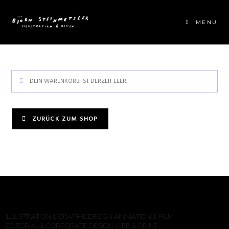
MENU
DEIN WARENKORB IST DERZEIT LEER.
ZURÜCK ZUM SHOP
ILLUSTRATION & GRAPHICDESIGN
ANIMATION & FILM
EDITORIAL & CORPORATE DESIGN
WEB & PRINT