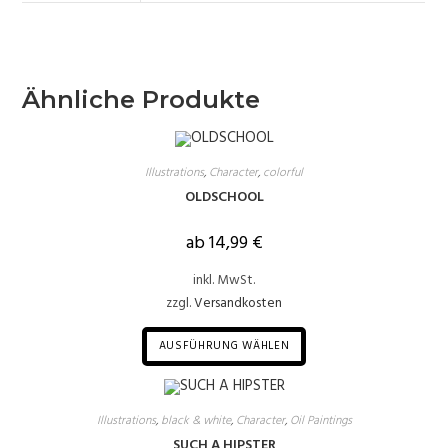
Ähnliche Produkte
Illustrations
,
Character
,
colorful
OLDSCHOOL
ab
14,99
€
inkl. MwSt.
zzgl.
Versandkosten
AUSFÜHRUNG WÄHLEN
Illustrations
,
black & white
,
Character
,
Oil Paintings
SUCH A HIPSTER