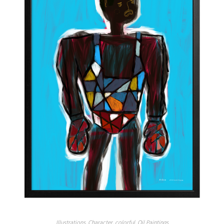
Illustrations
,
Character
,
colorful
,
Oil Paintings