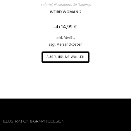
colorful
,
Illustrations
,
Oil Paintings
WEIRD WOMAN 2
ab
14,99
€
inkl. MwSt.
zzgl.
Versandkosten
AUSFÜHRUNG WÄHLEN
ILLUSTRATION & GRAPHICDESIGN